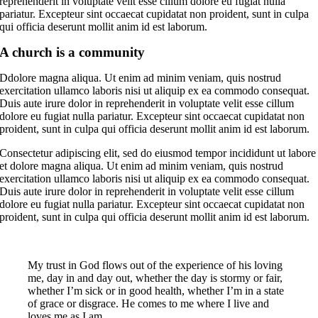
reprehenderit in voluptate velit esse cillum dolore eu fugiat nulla
pariatur. Excepteur sint occaecat cupidatat non proident, sunt in culpa
qui officia deserunt mollit anim id est laborum.
A church is a community
Ddolore magna aliqua. Ut enim ad minim veniam, quis nostrud
exercitation ullamco laboris nisi ut aliquip ex ea commodo consequat.
Duis aute irure dolor in reprehenderit in voluptate velit esse cillum
dolore eu fugiat nulla pariatur. Excepteur sint occaecat cupidatat non
proident, sunt in culpa qui officia deserunt mollit anim id est laborum.
Consectetur adipiscing elit, sed do eiusmod tempor incididunt ut labore
et dolore magna aliqua. Ut enim ad minim veniam, quis nostrud
exercitation ullamco laboris nisi ut aliquip ex ea commodo consequat.
Duis aute irure dolor in reprehenderit in voluptate velit esse cillum
dolore eu fugiat nulla pariatur. Excepteur sint occaecat cupidatat non
proident, sunt in culpa qui officia deserunt mollit anim id est laborum.
My trust in God flows out of the experience of his loving
me, day in and day out, whether the day is stormy or fair,
whether I’m sick or in good health, whether I’m in a state
of grace or disgrace. He comes to me where I live and
loves me as I am.