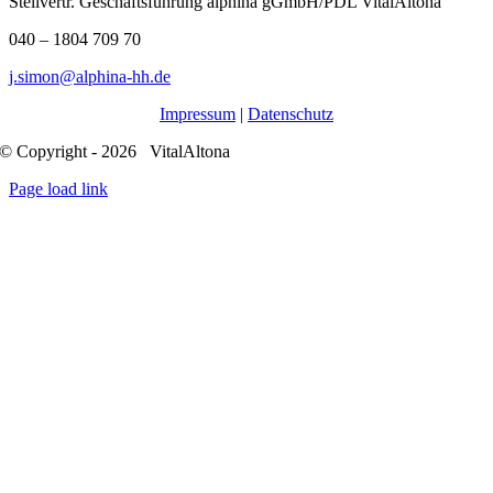
Stellvertr. Geschäftsführung alphina gGmbH/PDL VitalAltona
040 – 1804 709 70
j.simon@alphina-hh.de
Impressum
|
Datenschutz
© Copyright - 2026 VitalAltona
Page load link
Nach
oben