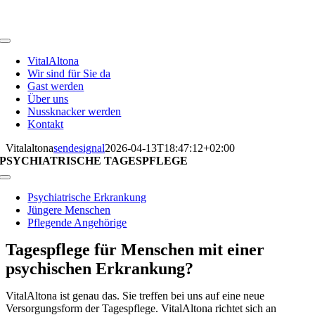
Zum
Inhalt
springen
Toggle
Navigation
VitalAltona
Wir sind für Sie da
Gast werden
Über uns
Nussknacker werden
Kontakt
Vitalaltona
sendesignal
2026-04-13T18:47:12+02:00
PSYCHIATRISCHE TAGESPFLEGE
Toggle
Navigation
Psychiatrische Erkrankung
Jüngere Menschen
Pflegende Angehörige
Tagespflege für Menschen mit einer
psychischen Erkrankung?
VitalAltona ist genau das. Sie treffen bei uns auf eine neue
Versorgungsform der Tagespflege. VitalAltona richtet sich an