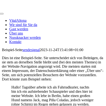
Zum
Inhalt
springen
Toggle
Navigation
VitalAltona
Wir sind für Sie da
Gast werden
Über uns
Nussknacker werden
Kontakt
Beispiel-Seite
sendesignal
2023-11-24T15:41:08+01:00
Dies ist eine Beispiel-Seite. Sie unterscheidet sich von Beiträgen, da
sie stets an derselben Stelle bleibt und (bei den meisten Themes) in
der Website-Navigation angezeigt wird. Die meisten starten mit
einem Impressum, der Datenschutzerklärung oder einer „Über uns“-
Seite, um sich potenziellen Besuchern der Website vorzustellen.
Dort könnte zum Beispiel stehen:
Hallo! Tagsüber arbeite ich als Fahrradkurier, nachts
bin ich ein aufstrebender Schauspieler und dies hier ist
meine Website. Ich lebe in Berlin, habe einen großen
Hund namens Jack, mag Piña Coladas, jedoch weniger
(ohne Schirm) im Regen stehen gelassen zu werden.